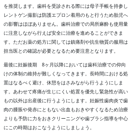
を推奨します。歯科を受診される際には母子手帳を持参し
レントゲン撮影は防護エプロン着用のもと行うため胎児へ
の影響はほぼありません。歯科治療での局所麻酔も使用量
に注意しながら行えば安全に治療を進めることができま
す。ただお薬の処方に関しては鎮痛剤や抗生物質の服用は
担当医との確認が必要となるため要注意となります。
最後に妊娠後期 8ヶ月以降においては歯科治療での仰向
けの体制の維持が難しくなってきます。長時間における処
置はなるべく避け、休憩をはさみながら行うようにしま
す。あわせて疼痛が生じにくい処置を優先し緊急性が高い
もの以外は出産後に行うようにします。妊娠性歯肉炎で歯
肉の腫脹や発赤にともない出血もおきやすくなるため治療
よりも予防に力をおきクリーニングや歯ブラシ指導を中心
にこの時期はおこなうようにしましょう。