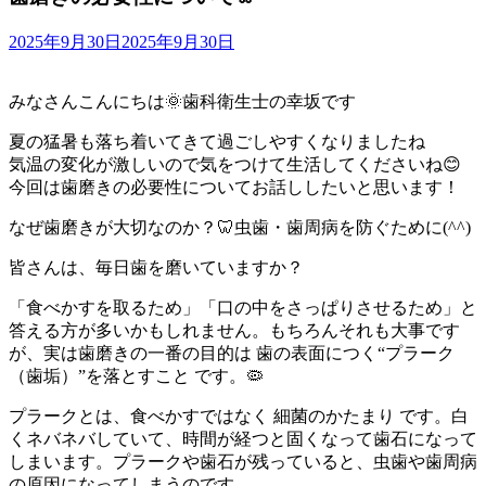
2025年9月30日
2025年9月30日
みなさんこんにちは🌞歯科衛生士の幸坂です
夏の猛暑も落ち着いてきて過ごしやすくなりましたね
気温の変化が激しいので気をつけて生活してくださいね😊
今回は歯磨きの必要性についてお話ししたいと思います！
なぜ歯磨きが大切なのか？🦷虫歯・歯周病を防ぐために(^^)
皆さんは、毎日歯を磨いていますか？
「食べかすを取るため」「口の中をさっぱりさせるため」と
答える方が多いかもしれません。もちろんそれも大事です
が、実は歯磨きの一番の目的は 歯の表面につく“プラーク
（歯垢）”を落とすこと です。🦠
プラークとは、食べかすではなく 細菌のかたまり です。白
くネバネバしていて、時間が経つと固くなって歯石になって
しまいます。プラークや歯石が残っていると、虫歯や歯周病
の原因になってしまうのです。